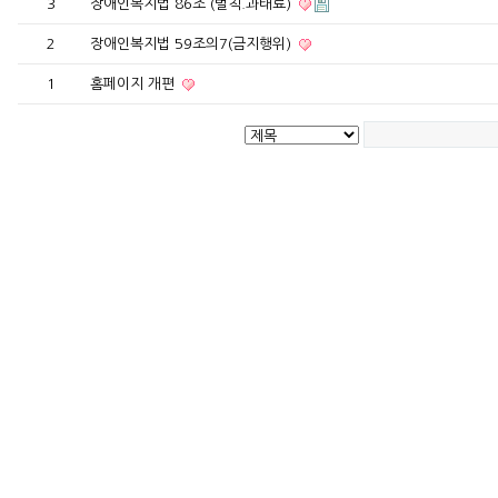
3
장애인복지법 86조 (벌칙.과태료)
2
장애인복지법 59조의7(금지행위)
1
홈페이지 개편