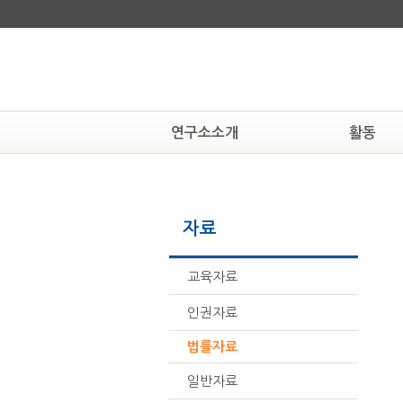
연구소소개
활동
연구소알기
알림
연혁
공지사항
자료
조직도
현상속연구소
활동하는 사람들
보도자료
찾아오시는 길
뉴스자료
교육자료
인권자료
법률자료
일반자료