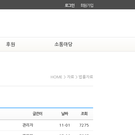
로그인
회원가입
후원
소통마당
하기
자유게시판
소회원되기
회원소식
HOME > 자료 > 법률자료
글쓴이
날짜
조회
관리자
11-01
7275