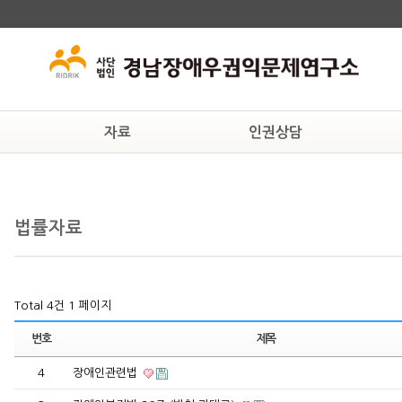
자료
인권상담
교육자료
상담안내
후원
인권자료
온라인상담
연구
법률자료
법률자료
일반자료
Total 4건
1 페이지
번호
제목
4
장애인관련법