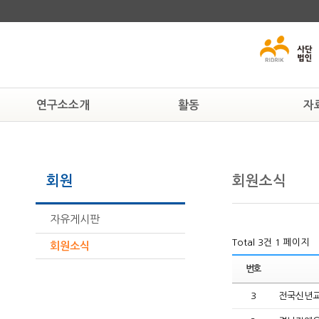
연구소소개
활동
자
연구소알기
알림
교육자료
연혁
공지사항
인권자료
회원
회원소식
조직도
현상속연구소
법률자료
활동하는 사람들
보도자료
일반자료
찾아오시는 길
뉴스자료
자유게시판
Total 3건
1 페이지
회원소식
번호
3
전국신년