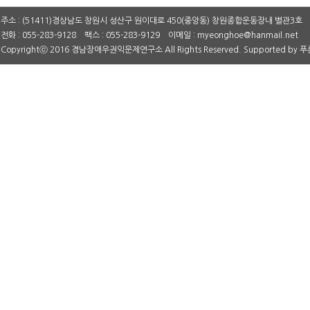
주소 : (51411)경상남도 창원시 성산구 원이대로 450(중앙동) 창원종합운동장내 별관3호
전화 : 055-283-9128 팩스 : 055-283-9129 이메일 : myeonghoe@hanmail.net
Copyrightⓒ 2016 경남장애우권익문제연구소 All Rights Reserved. Supported by
푸